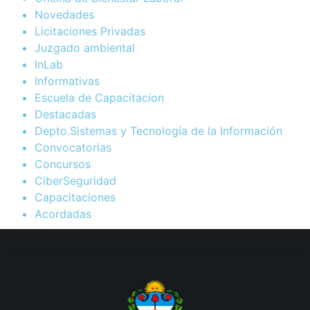
Novedades
Licitaciones Privadas
Juzgado ambiental
InLab
Informativas
Escuela de Capacitacion
Destacadas
Depto.Sistemas y Tecnología de la Información
Convocatorias
Concursos
CiberSeguridad
Capacitaciones
Acordadas