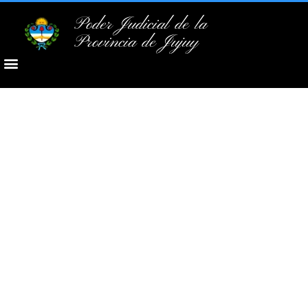
Poder Judicial de la
Provincia de Jujuy