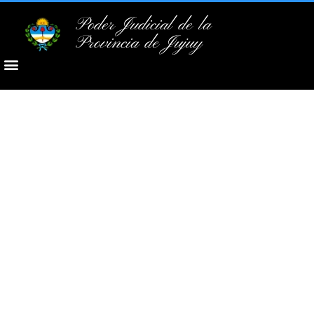
Poder Judicial de la
Provincia de Jujuy