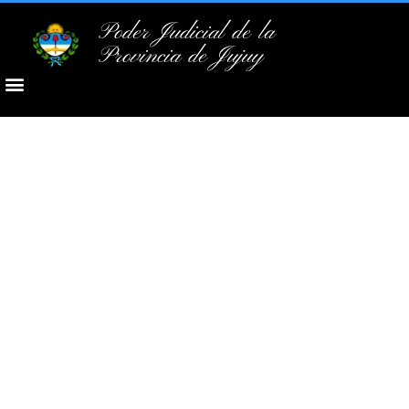
Poder Judicial de la
Provincia de Jujuy