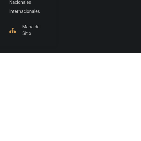
Nacionales
Internacionales
Mapa del
Sitio
INFORMACIÓN DE CONTACTO
Jujuy, Argentina
0388-4245300
Edificio Central : 0388-4245300
Suprema Corte de Justicia: 4245330 - 4245331 -
4245332 - 4245334 - 4245335
Juzgado Civil: 4245321 - 4245322 - 4245323 - 4245324
- 4245325
Edificio Ex-Panorama: 4245342