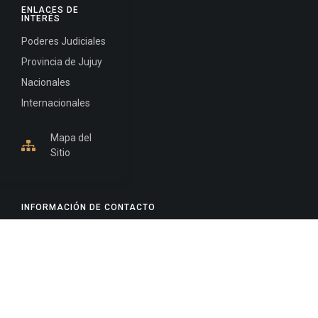
ENLACES DE
INTERÉS
Poderes Judiciales
Provincia de Jujuy
Nacionales
Internacionales
Mapa del
Sitio
INFORMACIÓN DE CONTACTO
Jujuy, Argentina
0388-4245300
Edificio Central : 0388-4245300
Suprema Corte de Justicia: 4245330 - 4245331 -