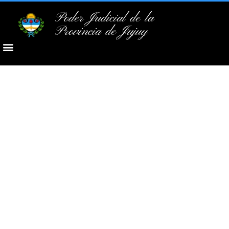
Poder Judicial de la
Provincia de Jujuy