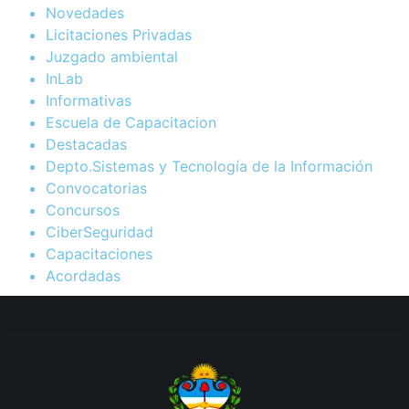
Novedades
Licitaciones Privadas
Juzgado ambiental
InLab
Informativas
Escuela de Capacitacion
Destacadas
Depto.Sistemas y Tecnología de la Información
Convocatorias
Concursos
CiberSeguridad
Capacitaciones
Acordadas