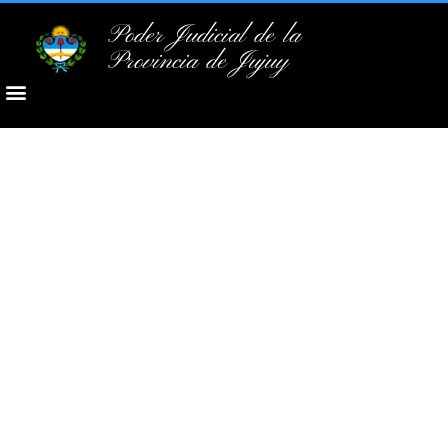
Poder Judicial de la
Provincia de Jujuy