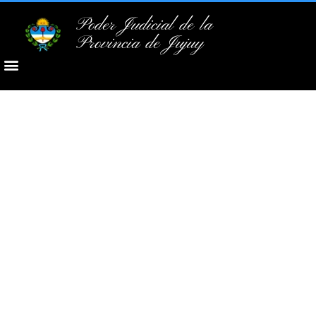
Poder Judicial de la
Provincia de Jujuy