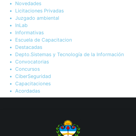
Novedades
Licitaciones Privadas
Juzgado ambiental
InLab
Informativas
Escuela de Capacitacion
Destacadas
Depto.Sistemas y Tecnología de la Información
Convocatorias
Concursos
CiberSeguridad
Capacitaciones
Acordadas