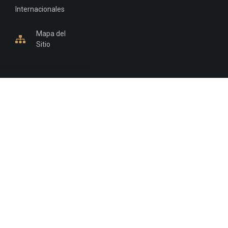
Internacionales
Mapa del
Sitio
INFORMACIÓN DE CONTACTO
Jujuy, Argentina
0388-4245300
Edificio Central : 0388-4245300
Suprema Corte de Justicia: 4245330 - 4245331 -
4245332 - 4245334 - 4245335
Juzgado Civil: 4245321 - 4245322 - 4245323 - 4245324
- 4245325
Edificio Ex-Panorama: 4245342
Tribunal de Familia - Vocalías 1, 2 y 3: 4245340