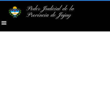
Poder Judicial de la
Provincia de Jujuy