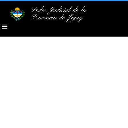
Poder Judicial de la
Provincia de Jujuy