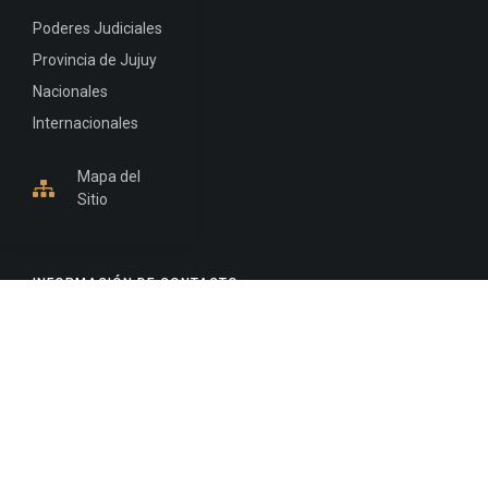
Poderes Judiciales
Provincia de Jujuy
Nacionales
Internacionales
Mapa del
Sitio
INFORMACIÓN DE CONTACTO
Jujuy, Argentina
0388-4245300
Edificio Central : 0388-4245300
Suprema Corte de Justicia: 4245330 - 4245331 -
4245332 - 4245334 - 4245335