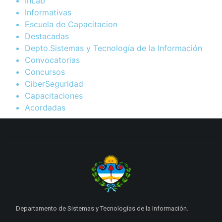
InLab
Informativas
Escuela de Capacitacion
Destacadas
Depto.Sistemas y Tecnología de la Información
Convocatorias
Concursos
CiberSeguridad
Capacitaciones
Acordadas
Departamento de Sistemas y Tecnologías de la Información.