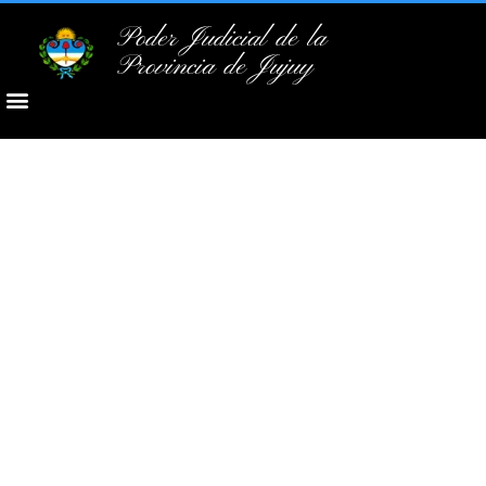
Poder Judicial de la
Provincia de Jujuy