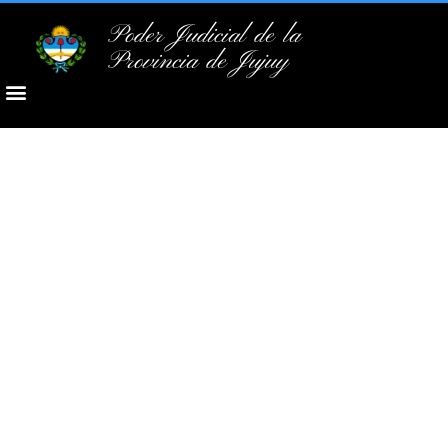
Poder Judicial de la
Provincia de Jujuy