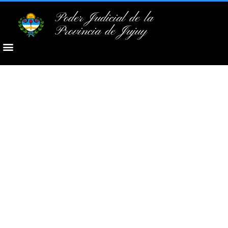
Poder Judicial de la
Provincia de Jujuy