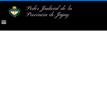
Poder Judicial de la
Provincia de Jujuy