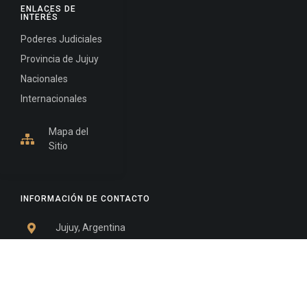
ENLACES DE
INTERÉS
Poderes Judiciales
Provincia de Jujuy
Nacionales
Internacionales
Mapa del
Sitio
INFORMACIÓN DE CONTACTO
Jujuy, Argentina
0388-4245300
Edificio Central : 0388-4245300
Suprema Corte de Justicia: 4245330 - 4245331 -