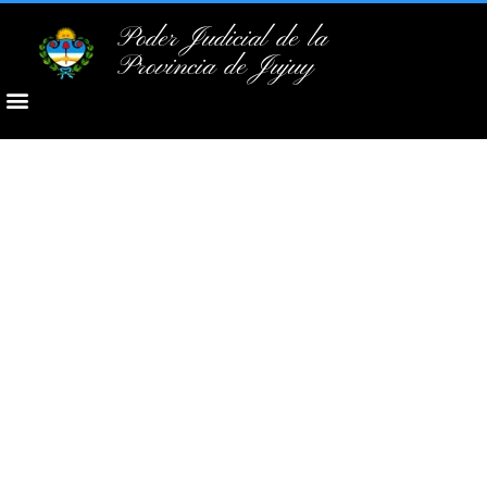
Poder Judicial de la
Provincia de Jujuy