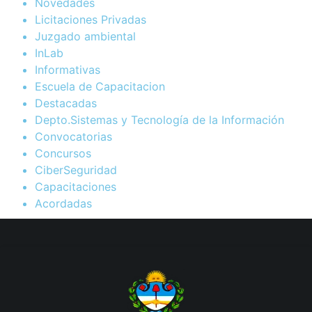
Novedades
Licitaciones Privadas
Juzgado ambiental
InLab
Informativas
Escuela de Capacitacion
Destacadas
Depto.Sistemas y Tecnología de la Información
Convocatorias
Concursos
CiberSeguridad
Capacitaciones
Acordadas