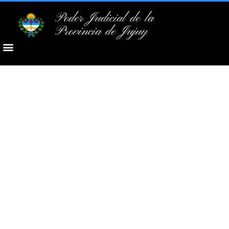
Poder Judicial de la
Provincia de Jujuy