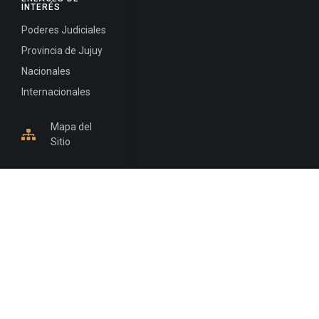
INTERÉS
Poderes Judiciales
Provincia de Jujuy
Nacionales
Internacionales
Mapa del
Sitio
INFORMACIÓN DE CONTACTO
Jujuy, Argentina
0388-4245300
Edificio Central : 0388-4245300
Suprema Corte de Justicia: 4245330 - 4245331 -
4245332 - 4245334 - 4245335