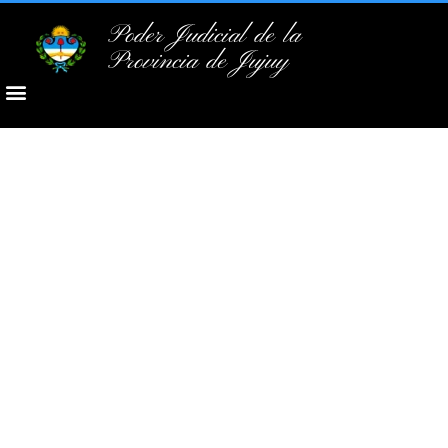
Poder Judicial de la
Provincia de Jujuy