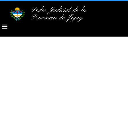
Poder Judicial de la
Provincia de Jujuy