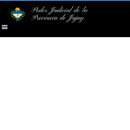
Poder Judicial de la
Provincia de Jujuy