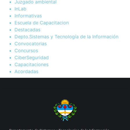
Juzgado ambiental
InLab
Informativas
Escuela de Capacitacion
Destacadas
Depto.Sistemas y Tecnología de la Información
Convocatorias
Concursos
CiberSeguridad
Capacitaciones
Acordadas