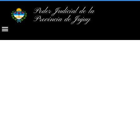
Poder Judicial de la
Provincia de Jujuy