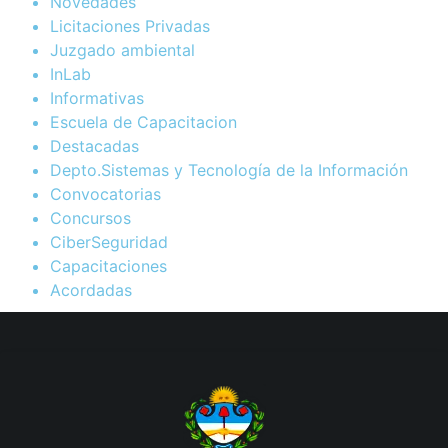
Novedades
Licitaciones Privadas
Juzgado ambiental
InLab
Informativas
Escuela de Capacitacion
Destacadas
Depto.Sistemas y Tecnología de la Información
Convocatorias
Concursos
CiberSeguridad
Capacitaciones
Acordadas