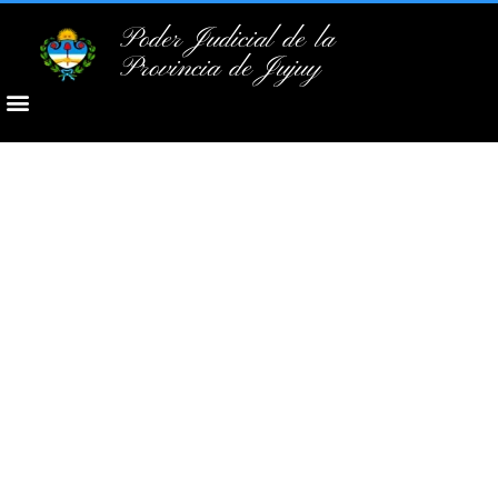
Poder Judicial de la
Provincia de Jujuy