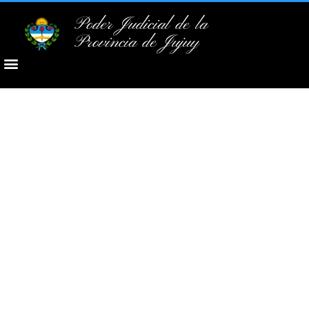
Poder Judicial de la
Provincia de Jujuy