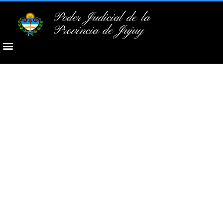
Poder Judicial de la
Provincia de Jujuy