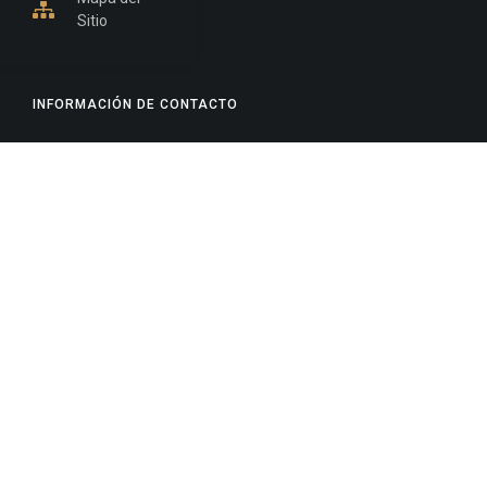
Sitio
INFORMACIÓN DE CONTACTO
Jujuy, Argentina
0388-4245300
Edificio Central : 0388-4245300
Suprema Corte de Justicia: 4245330 - 4245331 -
4245332 - 4245334 - 4245335
Juzgado Civil: 4245321 - 4245322 - 4245323 - 4245324
- 4245325
Edificio Ex-Panorama: 4245342
Tribunal de Familia - Vocalías 1, 2 y 3: 4245340
Tribunal de Familia - Vocalías 4, 5 y 6: 4245341