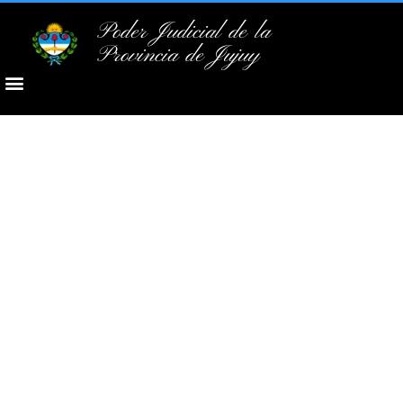
Poder Judicial de la
Provincia de Jujuy