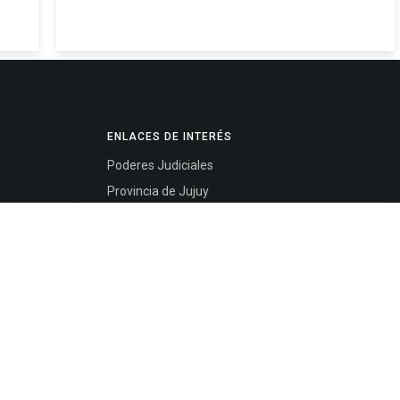
ENLACES DE INTERÉS
Poderes Judiciales
Provincia de Jujuy
Nacionales
- 4245334
Internacionales
245325
Mapa del Sitio