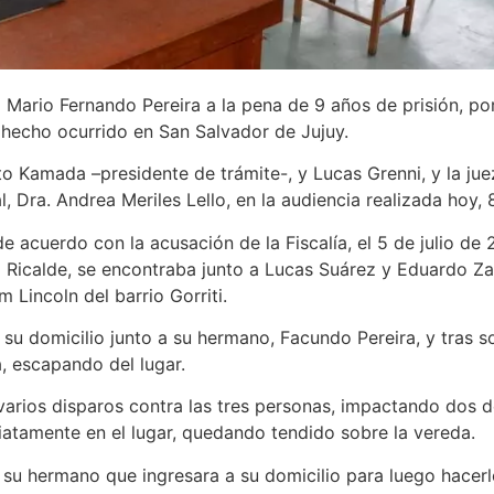
ario Fernando Pereira a la pena de 9 años de prisión, por 
 hecho ocurrido en San Salvador de Jujuy.
o Kamada –presidente de trámite-, y Lucas Grenni, y la juez
l, Dra. Andrea Meriles Lello, en la audiencia realizada hoy,
acuerdo con la acusación de la Fiscalía, el 5 de julio de
o Ricalde, se encontraba junto a Lucas Suárez y Eduardo Za
 Lincoln del barrio Gorriti.
u domicilio junto a su hermano, Facundo Pereira, y tras so
, escapando del lugar.
ios disparos contra las tres personas, impactando dos de 
diatamente en el lugar, quedando tendido sobre la vereda.
su hermano que ingresara a su domicilio para luego hacerl