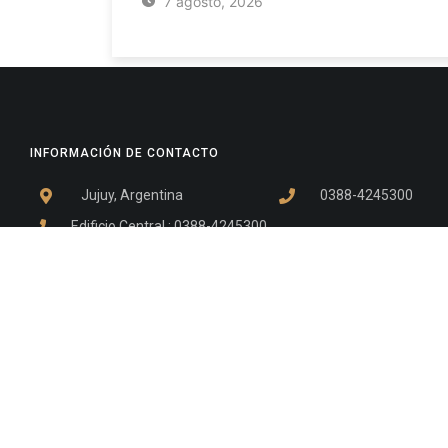
7 agosto, 2026
INFORMACIÓN DE CONTACTO
Jujuy, Argentina
0388-4245300
Edificio Central : 0388-4245300
Suprema Corte de Justicia: 4245330 - 4245331 - 4245332 
- 4245335
Juzgado Civil: 4245321 - 4245322 - 4245323 - 4245324 - 4
Edificio Ex-Panorama: 4245342
Tribunal de Familia - Vocalías 1, 2 y 3: 4245340
Tribunal de Familia - Vocalías 4, 5 y 6: 4245341