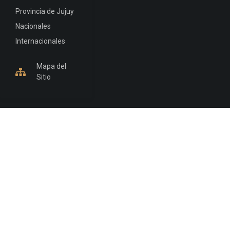
Provincia de Jujuy
Nacionales
Internacionales
Mapa del
Sitio
INFORMACIÓN DE CONTACTO
Jujuy, Argentina
0388-4245300
Edificio Central : 0388-4245300
Suprema Corte de Justicia: 4245330 - 4245331 -
4245332 - 4245334 - 4245335
Juzgado Civil: 4245321 - 4245322 - 4245323 - 4245324
- 4245325