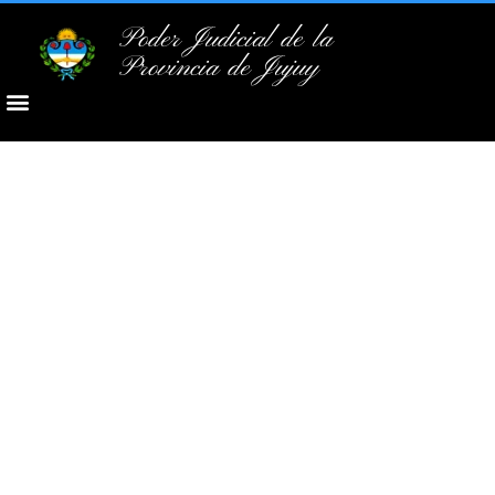
Poder Judicial de la
Provincia de Jujuy