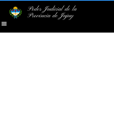
Poder Judicial de la
Provincia de Jujuy