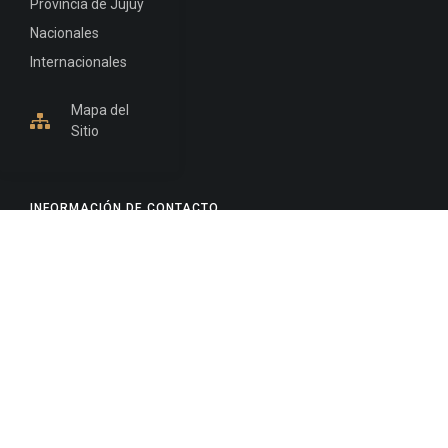
Provincia de Jujuy
Nacionales
Internacionales
Mapa del
Sitio
INFORMACIÓN DE CONTACTO
Jujuy, Argentina
0388-4245300
Edificio Central : 0388-4245300
Suprema Corte de Justicia: 4245330 - 4245331 -
4245332 - 4245334 - 4245335
Juzgado Civil: 4245321 - 4245322 - 4245323 - 4245324
- 4245325