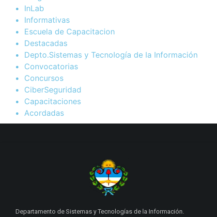
InLab
Informativas
Escuela de Capacitacion
Destacadas
Depto.Sistemas y Tecnología de la Información
Convocatorias
Concursos
CiberSeguridad
Capacitaciones
Acordadas
Departamento de Sistemas y Tecnologías de la Información.