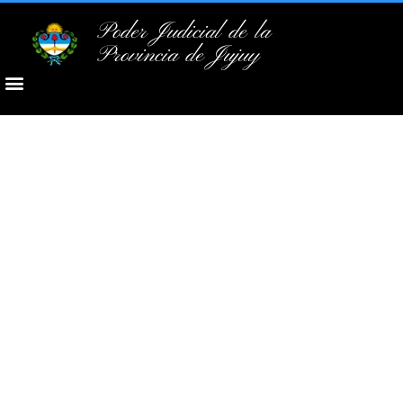
Poder Judicial de la
Provincia de Jujuy