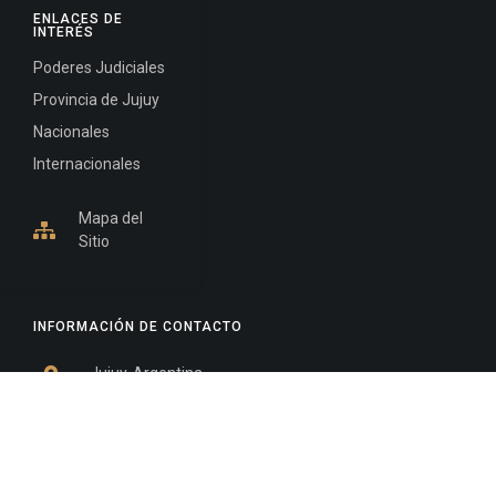
ENLACES DE
INTERÉS
Poderes Judiciales
Provincia de Jujuy
Nacionales
Internacionales
Mapa del
Sitio
INFORMACIÓN DE CONTACTO
Jujuy, Argentina
0388-4245300
Edificio Central : 0388-4245300
Suprema Corte de Justicia: 4245330 - 4245331 -