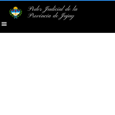
Poder Judicial de la
Provincia de Jujuy