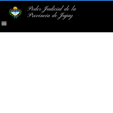
Poder Judicial de la
Provincia de Jujuy