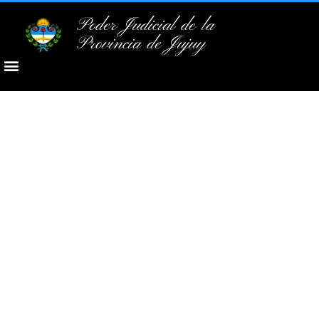
Poder Judicial de la
Provincia de Jujuy