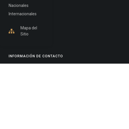
Nacionales
Internacionales
Mapa del
Sitio
INFORMACIÓN DE CONTACTO
Jujuy, Argentina
0388-4245300
Edificio Central : 0388-4245300
Suprema Corte de Justicia: 4245330 - 4245331 -
4245332 - 4245334 - 4245335
Juzgado Civil: 4245321 - 4245322 - 4245323 - 4245324
- 4245325
Edificio Ex-Panorama: 4245342