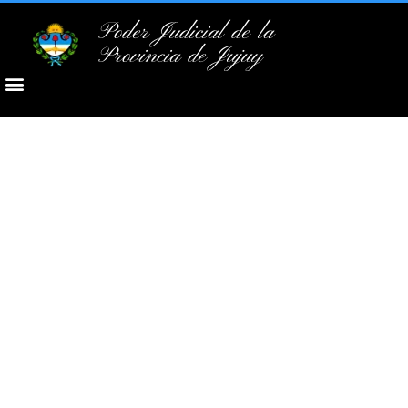
Poder Judicial de la
Provincia de Jujuy