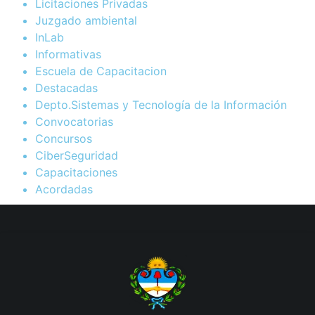
Licitaciones Privadas
Juzgado ambiental
InLab
Informativas
Escuela de Capacitacion
Destacadas
Depto.Sistemas y Tecnología de la Información
Convocatorias
Concursos
CiberSeguridad
Capacitaciones
Acordadas