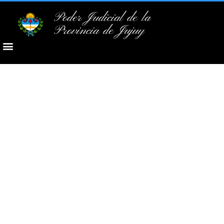
Poder Judicial de la
Provincia de Jujuy