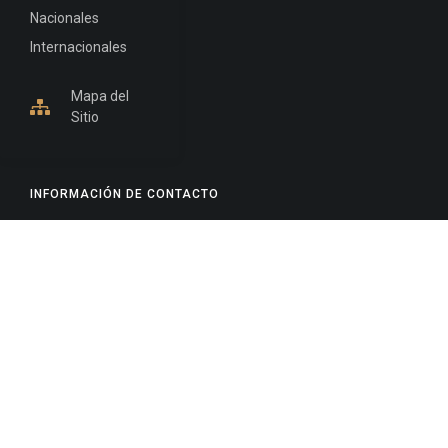
Nacionales
Internacionales
Mapa del
Sitio
INFORMACIÓN DE CONTACTO
Jujuy, Argentina
0388-4245300
Edificio Central : 0388-4245300
Suprema Corte de Justicia: 4245330 - 4245331 -
4245332 - 4245334 - 4245335
Juzgado Civil: 4245321 - 4245322 - 4245323 - 4245324
- 4245325
Edificio Ex-Panorama: 4245342