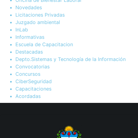
Novedades
Licitaciones Privadas
Juzgado ambiental
InLab
Informativas
Escuela de Capacitacion
Destacadas
Depto.Sistemas y Tecnología de la Información
Convocatorias
Concursos
CiberSeguridad
Capacitaciones
Acordadas