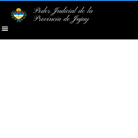
Poder Judicial de la
Provincia de Jujuy