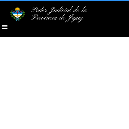
Poder Judicial de la
Provincia de Jujuy