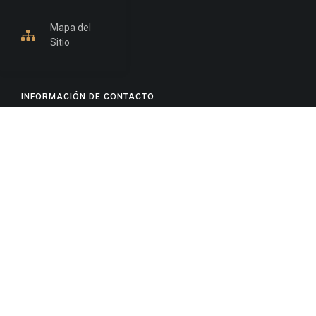
Mapa del
Sitio
INFORMACIÓN DE CONTACTO
Jujuy, Argentina
0388-4245300
Edificio Central : 0388-4245300
Suprema Corte de Justicia: 4245330 - 4245331 -
4245332 - 4245334 - 4245335
Juzgado Civil: 4245321 - 4245322 - 4245323 - 4245324
- 4245325
Edificio Ex-Panorama: 4245342
Tribunal de Familia - Vocalías 1, 2 y 3: 4245340
Tribunal de Familia - Vocalías 4, 5 y 6: 4245341