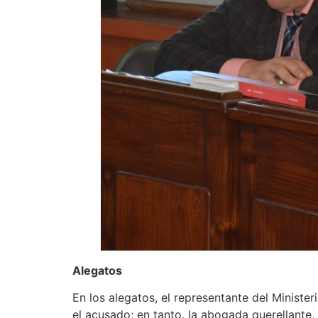
Alegatos
En los alegatos, el representante del Minister
el acusado; en tanto, la abogada querellante,