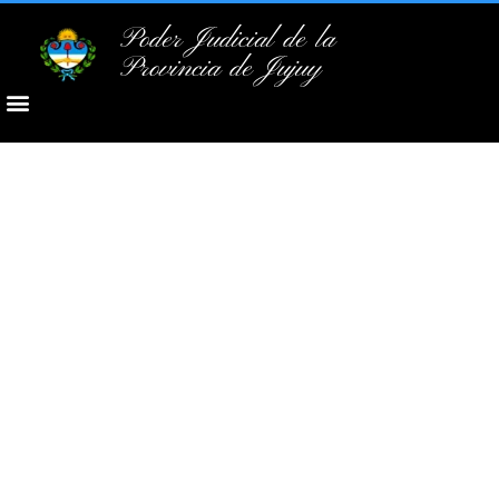
Poder Judicial de la
Provincia de Jujuy