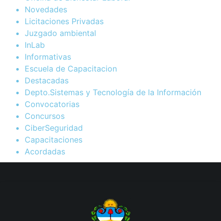
Novedades
Licitaciones Privadas
Juzgado ambiental
InLab
Informativas
Escuela de Capacitacion
Destacadas
Depto.Sistemas y Tecnología de la Información
Convocatorias
Concursos
CiberSeguridad
Capacitaciones
Acordadas