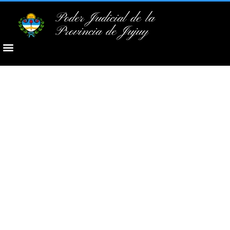
Poder Judicial de la
Provincia de Jujuy