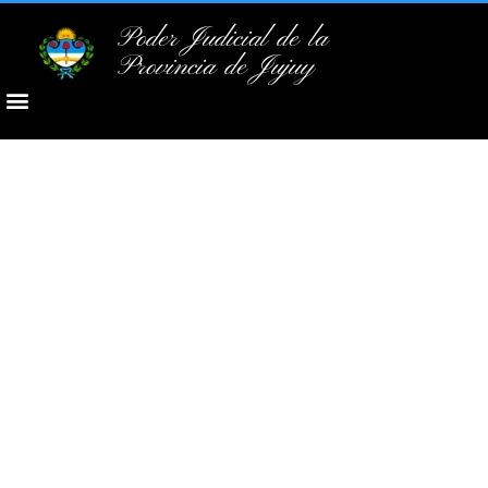
Poder Judicial de la
Provincia de Jujuy