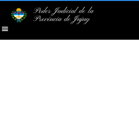
Poder Judicial de la
Provincia de Jujuy