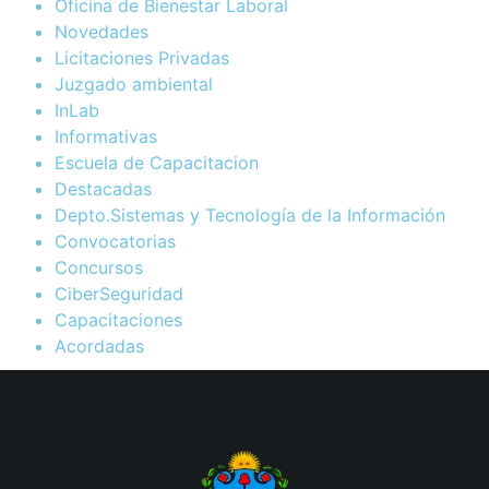
Oficina de Bienestar Laboral
Novedades
Licitaciones Privadas
Juzgado ambiental
InLab
Informativas
Escuela de Capacitacion
Destacadas
Depto.Sistemas y Tecnología de la Información
Convocatorias
Concursos
CiberSeguridad
Capacitaciones
Acordadas