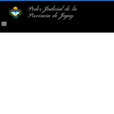
Poder Judicial de la
Provincia de Jujuy