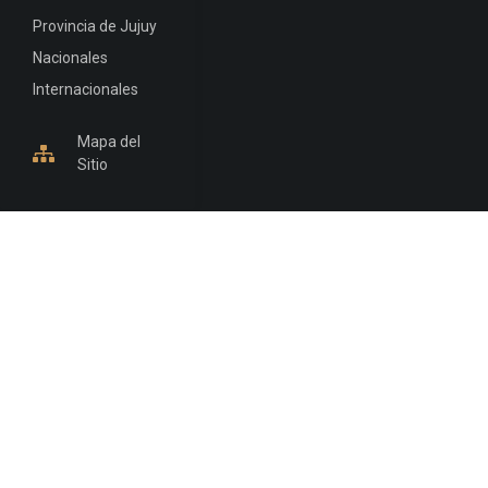
Provincia de Jujuy
Nacionales
Internacionales
Mapa del
Sitio
INFORMACIÓN DE CONTACTO
Jujuy, Argentina
0388-4245300
Edificio Central : 0388-4245300
Suprema Corte de Justicia: 4245330 - 4245331 -
4245332 - 4245334 - 4245335
Juzgado Civil: 4245321 - 4245322 - 4245323 - 4245324
- 4245325