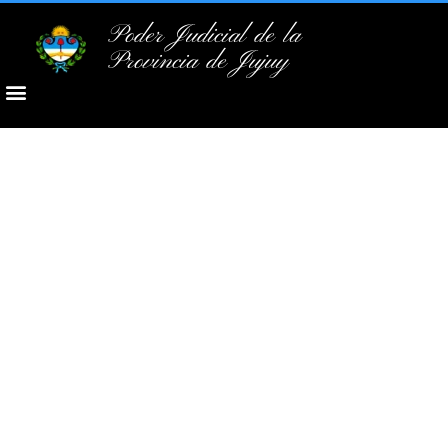
Poder Judicial de la
Provincia de Jujuy