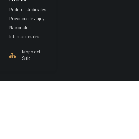
Poderes Judiciales
Provincia de Jujuy
Nacionales
Internacionales
Mapa del
Sitio
INFORMACIÓN DE CONTACTO
Jujuy, Argentina
0388-4245300
Edificio Central : 0388-4245300
Suprema Corte de Justicia: 4245330 - 4245331 -
4245332 - 4245334 - 4245335