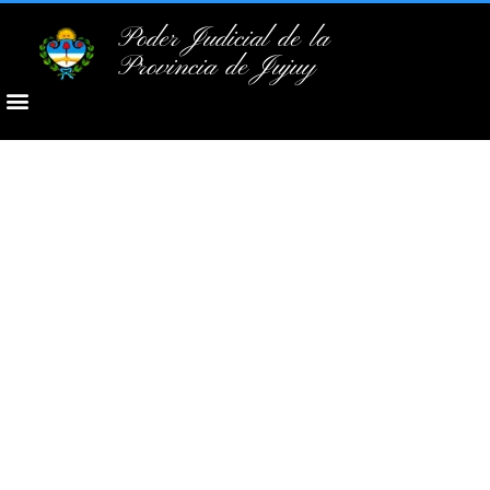
Poder Judicial de la
Provincia de Jujuy