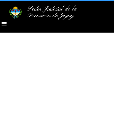
Poder Judicial de la
Provincia de Jujuy