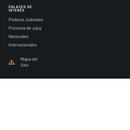
ENLACES DE
INTERÉS
Poderes Judiciales
Provincia de Jujuy
Nacionales
Internacionales
Mapa del
Sitio
INFORMACIÓN DE CONTACTO
Jujuy, Argentina
0388-4245300
Edificio Central : 0388-4245300
Suprema Corte de Justicia: 4245330 - 4245331 -