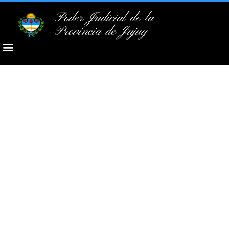
Poder Judicial de la
Provincia de Jujuy