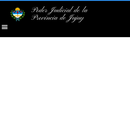
Poder Judicial de la
Provincia de Jujuy