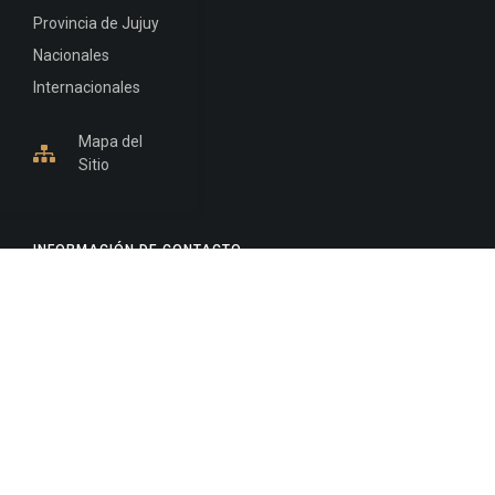
Provincia de Jujuy
Nacionales
Internacionales
Mapa del
Sitio
INFORMACIÓN DE CONTACTO
Jujuy, Argentina
0388-4245300
Edificio Central : 0388-4245300
Suprema Corte de Justicia: 4245330 - 4245331 -
4245332 - 4245334 - 4245335
Juzgado Civil: 4245321 - 4245322 - 4245323 - 4245324
- 4245325