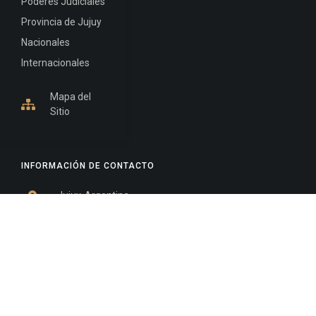
Poderes Judiciales
Provincia de Jujuy
Nacionales
Internacionales
Mapa del
Sitio
INFORMACIÓN DE CONTACTO
Jujuy, Argentina
0388-4245300
Edificio Central : 0388-4245300
Suprema Corte de Justicia: 4245330 - 4245331 -
4245332 - 4245334 - 4245335
Juzgado Civil: 4245321 - 4245322 - 4245323 - 4245324