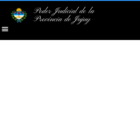
Poder Judicial de la
Provincia de Jujuy