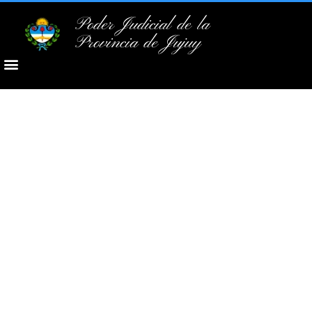
Poder Judicial de la
Provincia de Jujuy