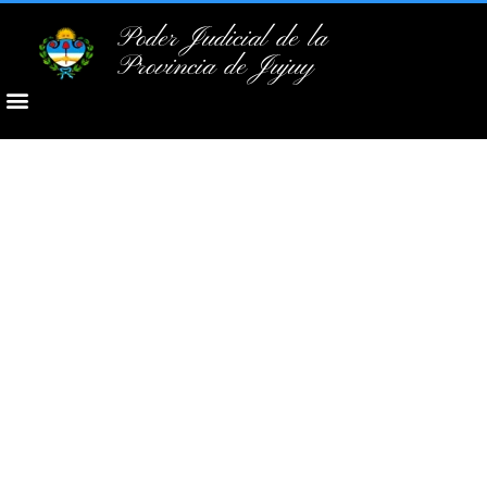
Poder Judicial de la
Provincia de Jujuy