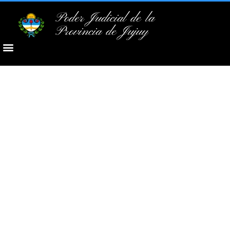
Poder Judicial de la
Provincia de Jujuy