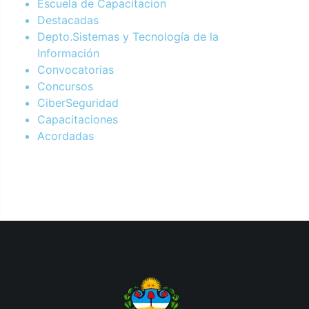
Escuela de Capacitacion
Destacadas
Depto.Sistemas y Tecnología de la
Información
Convocatorias
Concursos
CiberSeguridad
Capacitaciones
Acordadas